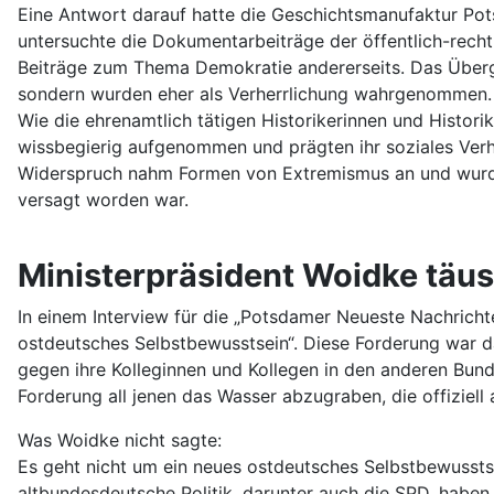
Eine Antwort darauf hatte die Geschichtsmanufaktur P
untersuchte die Dokumentarbeiträge der öffentlich-rechtl
Beiträge zum Thema Demokratie andererseits. Das Übergew
sondern wurden eher als Verherrlichung wahrgenommen.
Wie die ehrenamtlich tätigen Historikerinnen und Histori
wissbegierig aufgenommen und prägten ihr soziales Verha
Widerspruch nahm Formen von Extremismus an und wurde 
versagt worden war.
Ministerpräsident Woidke täu
In einem Interview für die „Potsdamer Neueste Nachricht
ostdeutsches Selbstbewusstsein“. Diese Forderung war da
gegen ihre Kolleginnen und Kollegen in den anderen Bund
Forderung all jenen das Wasser abzugraben, die offiziell
Was Woidke nicht sagte:
Es geht nicht um ein neues ostdeutsches Selbstbewussts
altbundesdeutsche Politik, darunter auch die SPD, haben 