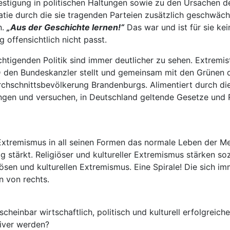
estigung in politischen Haltungen sowie zu den Ursachen d
tie durch die sie tragenden Parteien zusätzlich geschwäc
n.
„Aus der Geschichte lernen!“
Das war und ist für sie ke
offensichtlich nicht passt.
ichtigenden Politik sind immer deutlicher zu sehen. Extre
D den Bundeskanzler stellt und gemeinsam mit den Grünen die
chschnittsbevölkerung Brandenburgs. Alimentiert durch die 
llungen und versuchen, in Deutschland geltende Gesetze un
Extremismus in all seinen Formen das normale Leben der M
g stärkt. Religiöser und kultureller Extremismus stärken so
ösen und kulturellen Extremismus. Eine Spirale! Die sich i
 von rechts.
scheinbar wirtschaftlich, politisch und kulturell erfolgrei
tiver werden?