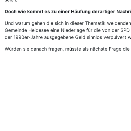
Doch wie kommt es zu einer Häufung derartiger Nachr
Und warum gehen die sich in dieser Thematik weidenden 
Gemeinde Heidesee eine Niederlage für die von der SPD 
der 1990er-Jahre ausgegebene Geld sinnlos verpulvert 
Würden sie danach fragen, müsste als nächste Frage die 
Eine Übersicht der seit 1990 im Landtag tätigen parlame
des jährlich verabschiedeten Haushalts und der damit er
In der Folge werden wir uns in diesem Beitrag den Unte
Untersuchungsausschüssen ist.
Startseite
Informationen