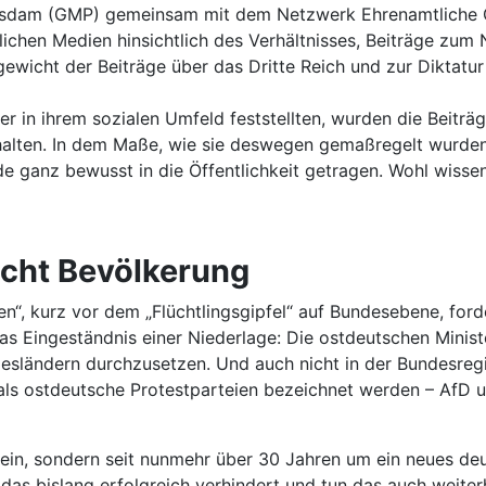
otsdam (GMP) gemeinsam mit dem Netzwerk Ehrenamtliche G
ichen Medien hinsichtlich des Verhältnisses, Beiträge zum 
icht der Beiträge über das Dritte Reich und zur Diktatur 
ker in ihrem sozialen Umfeld feststellten, wurden die Beit
lten. In dem Maße, wie sie deswegen gemaßregelt wurden, f
ganz bewusst in die Öffentlichkeit getragen. Wohl wissen
scht Bevölkerung
en“, kurz vor dem „Flüchtlingsgipfel“ auf Bundesebene, for
s Eingeständnis einer Niederlage: Die ostdeutschen Ministe
esländern durchzusetzen. Und auch nicht in der Bundesregi
 als ostdeutsche Protestparteien bezeichnet werden – AfD u
ein, sondern seit nunmehr über 30 Jahren um ein neues deu
das bislang erfolgreich verhindert und tun das auch weiter