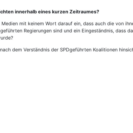
ichten innerhalb eines kurzen Zeitraumes?
Medien mit keinem Wort darauf ein, dass auch die von ihne
geführten Regierungen sind und ein Eingeständnis, dass d
wurde?
nach dem Verständnis der SPDgeführten Koalitionen hinsich
ntarischen Untersuchungsausschüsse böte eine Antwort dara
reichten Ergebnisse.
rsuchungsausschüssen widmen. Und nachweisen, dass nicht d