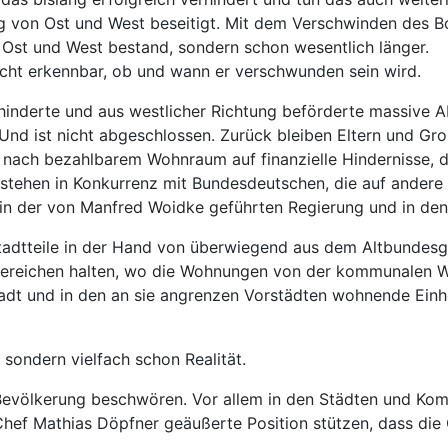
ung von Ost und West beseitigt. Mit dem Verschwinden des
 Ost und West bestand, sondern schon wesentlich länger.
nicht erkennbar, ob und wann er verschwunden sein wird.
erhinderte und aus westlicher Richtung beförderte massiv
 Und ist nicht abgeschlossen. Zurück bleiben Eltern und Gr
e nach bezahlbarem Wohnraum auf finanzielle Hindernisse, d
stehen in Konkurrenz mit Bundesdeutschen, die auf andere 
in der von Manfred Woidke geführten Regierung und in den v
 Stadtteile in der Hand von überwiegend aus dem Altbunde
adtbereichen halten, wo die Wohnungen von der kommunale
tadt und in den an sie angrenzen Vorstädten wohnende Einh
, sondern vielfach schon Realität.
evölkerung beschwören. Vor allem in den Städten und Kom
er-Chef Mathias Döpfner geäußerte Position stützen, dass d