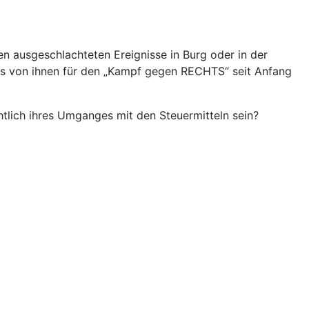
n ausgeschlachteten Ereignisse in Burg oder in der
as von ihnen für den „Kampf gegen RECHTS“ seit Anfang
tlich ihres Umganges mit den Steuermitteln sein?
uf. Folgen könnte und sollte eine Analyse der Struktur
ie AfD Meister hinsichtlich der Beantragung von