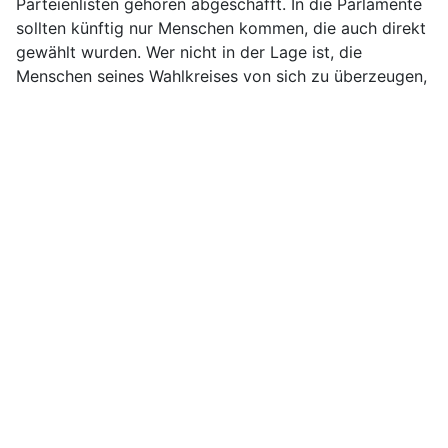
Parteienlisten gehören abgeschafft. In die Parlamente
sollten künftig nur Menschen kommen, die auch direkt
gewählt wurden. Wer nicht in der Lage ist, die
Menschen seines Wahlkreises von sich zu überzeugen,
hat keinen Anspruch auf höhere Ämter.
Die Haushalte - des Bundes und des Landes -
gehören auf den Prüfstand
. Alle Ausgaben, die nicht
direkt den Menschen und der Entwicklung des Landes
zugute kommen, sind einzustellen. Radikale
Haushaltspolitik ist gefordert, wollen wir nicht weiter
in den Abgrund steuern.
Die Wehrpolitik gehört auf den Prüfstand.
Vor 1989
schien das Feindbild klar zu sein. Aber wer sind die
Feinde der Deutschen heute? Sind dazu zur EU
gehörende Länder zu zählen oder außerhalb von ihr
befindliche - wie z.B. die USA? Wenn wir uns vor
"Angriffen" von außerhalb der EU schützen müssen,
warum muss dann jedes einzelne Mitgliedsland
aufrüsten? Es ist so viel Unlogisches zu hören, dass